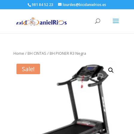
981 84 52 23
lourdes@bicidanielrios.es
Home
/
BH CINTAS
/ BH PIONER R3 Negra
Sale!