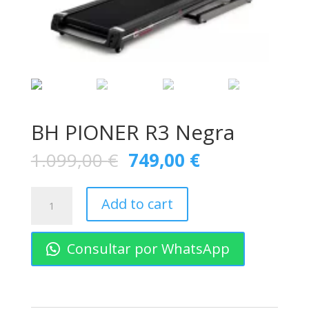
BH PIONER R3 Negra
1.099,00
€
749,00
€
BH
Add to cart
PIONER
R3
Negra
Consultar por WhatsApp
quantity