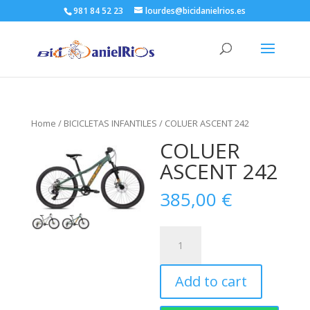
981 84 52 23
lourdes@bicidanielrios.es
Home
/
BICICLETAS INFANTILES
/ COLUER ASCENT 242
COLUER
ASCENT 242
385,00
€
COLUER
ASCENT
242
Add to cart
quantity